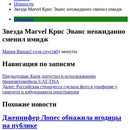
Ценности
Звезда Marvel Крис Эванс неожиданно сменил имидж
Ценности
Звезда Marvel Крис Эванс неожиданно
сменил имидж
Мария Винар
2 года спустя
0
1 минуты
Навигация по записям
Предыдущая:
Киев допустил к использованию
бронеавтомобиль UAT-TISA
Далее:
Российская стюардесса сделала фото в униформе у
самолета и взбудоражила иностранцев
Похожие новости
Дженнифер Лопес обнажила ягодицы
на публике