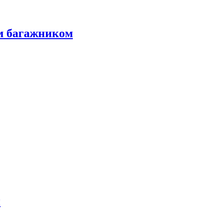
м багажником
и