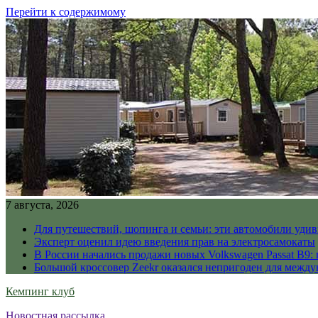
Перейти к содержимому
7 августа, 2026
Для путешествий, шопинга и семьи: эти автомобили уди
Эксперт оценил идею введения прав на электросамокаты
В России начались продажи новых Volkswagen Passat B9: 
Большой кроссовер Zeekr оказался непригоден для межд
Кемпинг клуб
Новостная рассылка