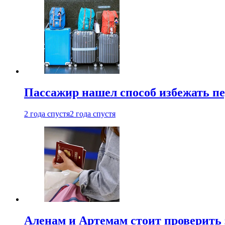
Пассажир нашел способ избежать пе
2 года спустя
2 года спустя
Аленам и Артемам стоит проверить 