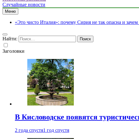
Случайные новости
Меню
«Это чисто Италия»: почему Сирия не так опасна и зачем
Найти:
Заголовки
В Кисловодске появятся туристиче
2 года спустя
1 год спустя