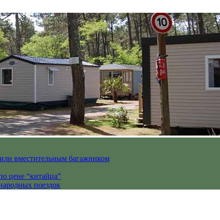
вили вместительным багажником
по цене “китайца”
ународных поездок