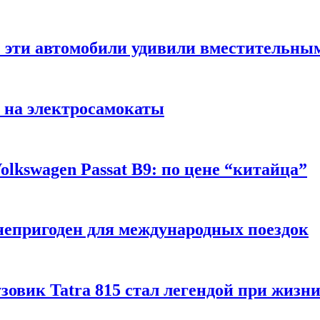
: эти автомобили удивили вместительны
 на электросамокаты
lkswagen Passat B9: по цене “китайца”
непригоден для международных поездок
рузовик Tatra 815 стал легендой при жизн