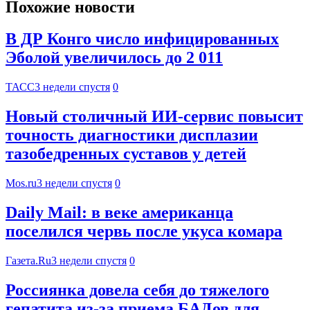
Похожие новости
В ДР Конго число инфицированных
Эболой увеличилось до 2 011
ТАСС
3 недели спустя
0
Новый столичный ИИ-сервис повысит
точность диагностики дисплазии
тазобедренных суставов у детей
Mos.ru
3 недели спустя
0
Daily Mail: в веке американца
поселился червь после укуса комара
Газета.Ru
3 недели спустя
0
Россиянка довела себя до тяжелого
гепатита из-за приема БАДов для