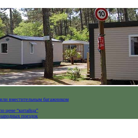
вили вместительным багажником
по цене “китайца”
ународных поездок