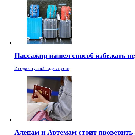
Пассажир нашел способ избежать пе
2 года спустя
2 года спустя
Аленам и Артемам стоит проверить 