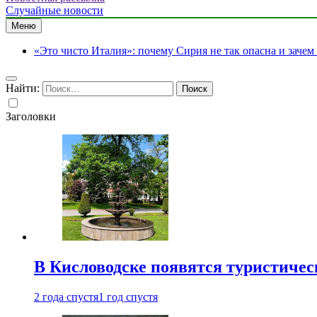
Случайные новости
Меню
«Это чисто Италия»: почему Сирия не так опасна и зачем
Найти:
Заголовки
В Кисловодске появятся туристиче
2 года спустя
1 год спустя