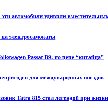
: эти автомобили удивили вместительны
 на электросамокаты
lkswagen Passat B9: по цене “китайца”
непригоден для международных поездок
рузовик Tatra 815 стал легендой при жизн