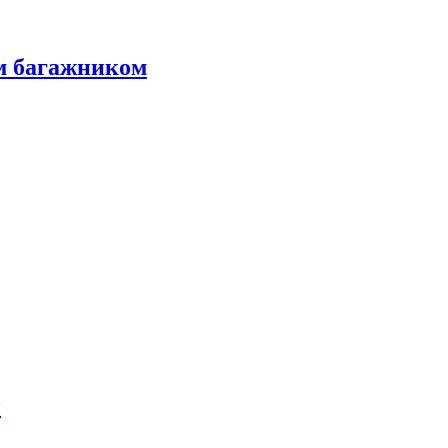
м багажником
и