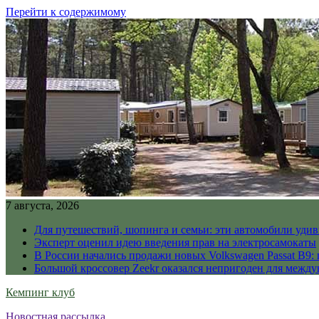
Перейти к содержимому
7 августа, 2026
Для путешествий, шопинга и семьи: эти автомобили уди
Эксперт оценил идею введения прав на электросамокаты
В России начались продажи новых Volkswagen Passat B9: 
Большой кроссовер Zeekr оказался непригоден для межд
Кемпинг клуб
Новостная рассылка