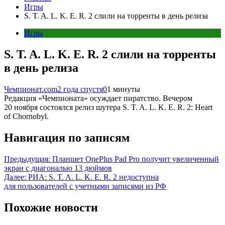
Игры
S. T. A. L. K. E. R. 2 слили на торренты в день релиза
Игры
S. T. A. L. K. E. R. 2 слили на торренты
в день релиза
Чемпионат.com
2 года спустя
0
1 минуты
Редакция «Чемпионата» осуждает пиратство. Вечером
20 ноября состоялся релиз шутера S. T. A. L. K. E. R. 2: Heart
of Chornobyl.
Навигация по записям
Предыдущая:
Планшет OnePlus Pad Pro получит увеличенный
экран с диагональю 13 дюймов
Далее:
РИА: S. T. A. L. K. E. R. 2 недоступна
для пользователей с учетными записями из РФ
Похожие новости