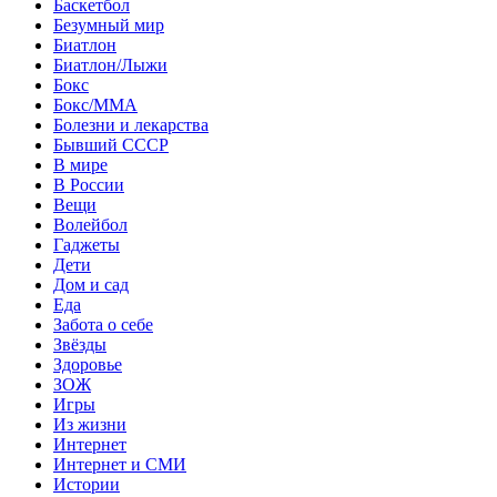
Баскетбол
Безумный мир
Биатлон
Биатлон/Лыжи
Бокс
Бокс/MMA
Болезни и лекарства
Бывший СССР
В мире
В России
Вещи
Волейбол
Гаджеты
Дети
Дом и сад
Еда
Забота о себе
Звёзды
Здоровье
ЗОЖ
Игры
Из жизни
Интернет
Интернет и СМИ
Истории