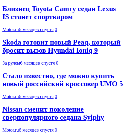
Близнец Toyota Camry седан Lexus
IS станет спорткаром
Motor.ru
6 месяцев спустя
0
Skoda готовит новый Peaq, который
бросит вызов Hyundai Ioniq 9
За рулем
6 месяцев спустя
0
Стало известно, где можно купить
новый российский кроссовер UMO 5
Motor.ru
6 месяцев спустя
0
Nissan сменит поколение
сверпопулярного седана Sylphy
Motor.ru
6 месяцев спустя
0