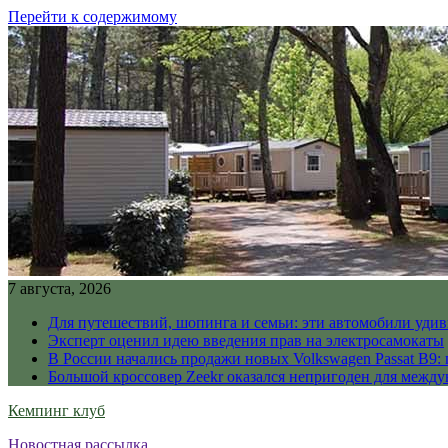
Перейти к содержимому
7 августа, 2026
Для путешествий, шопинга и семьи: эти автомобили уди
Эксперт оценил идею введения прав на электросамокаты
В России начались продажи новых Volkswagen Passat B9: 
Большой кроссовер Zeekr оказался непригоден для межд
Кемпинг клуб
Новостная рассылка