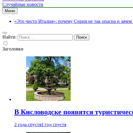
Случайные новости
Меню
«Это чисто Италия»: почему Сирия не так опасна и зачем
Найти:
Заголовки
В Кисловодске появятся туристиче
2 года спустя
1 год спустя