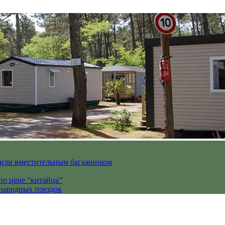
вили вместительным багажником
по цене “китайца”
ународных поездок