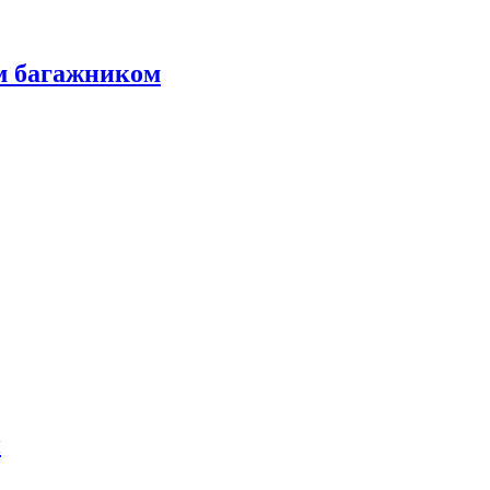
м багажником
и