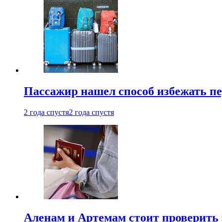
Пассажир нашел способ избежать пе
2 года спустя
2 года спустя
Аленам и Артемам стоит проверить 