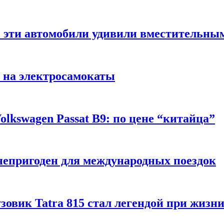
: эти автомобили удивили вместительны
 на электросамокаты
lkswagen Passat B9: по цене “китайца”
непригоден для международных поездок
рузовик Tatra 815 стал легендой при жизн