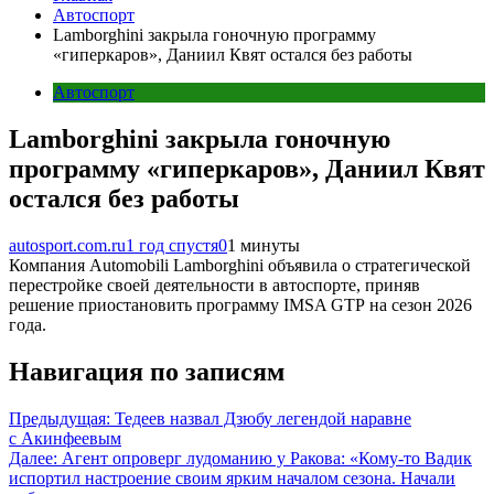
Автоспорт
Lamborghini закрыла гоночную программу
«гиперкаров», Даниил Квят остался без работы
Автоспорт
Lamborghini закрыла гоночную
программу «гиперкаров», Даниил Квят
остался без работы
autosport.com.ru
1 год спустя
0
1 минуты
Компания Automobili Lamborghini объявила о стратегической
перестройке своей деятельности в автоспорте, приняв
решение приостановить программу IMSA GTP на сезон 2026
года.
Навигация по записям
Предыдущая:
Тедеев назвал Дзюбу легендой наравне
с Акинфеевым
Далее:
Агент опроверг лудоманию у Ракова: «Кому‑то Вадик
испортил настроение своим ярким началом сезона. Начали