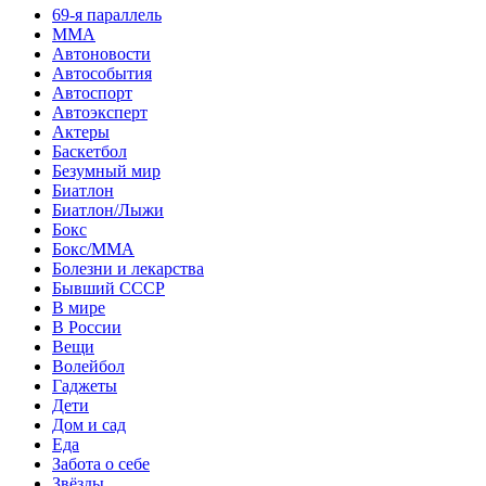
69-я параллель
MMA
Автоновости
Автособытия
Автоспорт
Автоэксперт
Актеры
Баскетбол
Безумный мир
Биатлон
Биатлон/Лыжи
Бокс
Бокс/MMA
Болезни и лекарства
Бывший СССР
В мире
В России
Вещи
Волейбол
Гаджеты
Дети
Дом и сад
Еда
Забота о себе
Звёзды