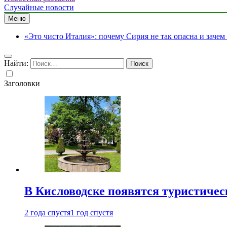
Случайные новости
Меню
«Это чисто Италия»: почему Сирия не так опасна и зачем
Найти:
Заголовки
В Кисловодске появятся туристиче
2 года спустя
1 год спустя