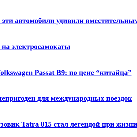
: эти автомобили удивили вместительны
 на электросамокаты
lkswagen Passat B9: по цене “китайца”
непригоден для международных поездок
рузовик Tatra 815 стал легендой при жизн