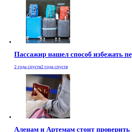
Пассажир нашел способ избежать пе
2 года спустя
2 года спустя
Аленам и Артемам стоит проверить 