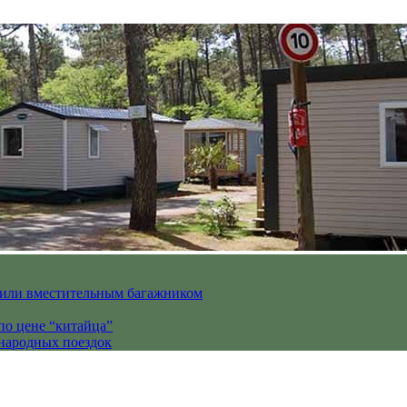
вили вместительным багажником
по цене “китайца”
ународных поездок