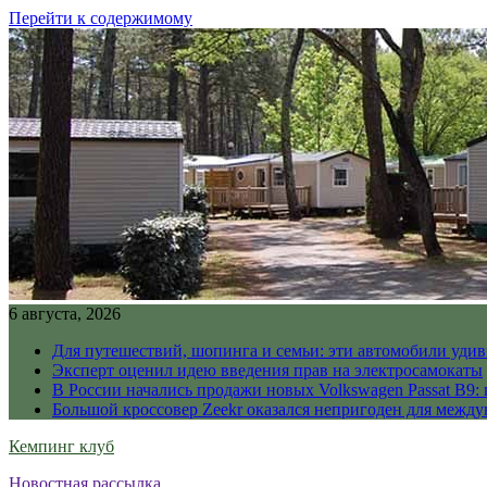
Перейти к содержимому
6 августа, 2026
Для путешествий, шопинга и семьи: эти автомобили уди
Эксперт оценил идею введения прав на электросамокаты
В России начались продажи новых Volkswagen Passat B9: 
Большой кроссовер Zeekr оказался непригоден для межд
Кемпинг клуб
Новостная рассылка