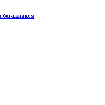
м багажником
и